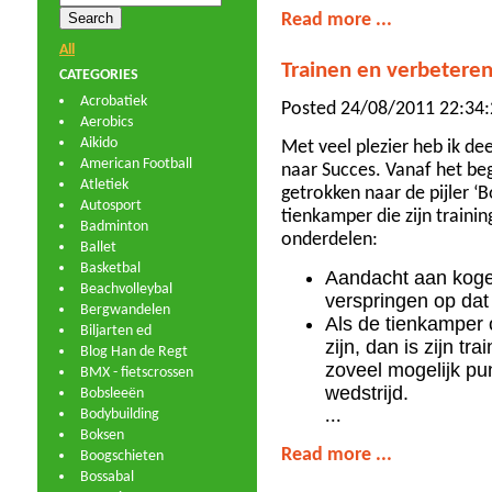
Read more ...
All
Trainen en verbeteren
CATEGORIES
Acrobatiek
Posted 24/08/2011 22:34:
Aerobics
Aikido
Met veel plezier heb ik 
American Football
naar Succes. Vanaf het be
Atletiek
getrokken naar de pijler 
Autosport
tienkamper die zijn traini
Badminton
onderdelen:
Ballet
Basketbal
Aandacht aan koge
Beachvolleybal
verspringen op da
Bergwandelen
Als de tienkamper 
Biljarten ed
zijn, dan is zijn t
Blog Han de Regt
zoveel mogelijk pu
BMX - fietscrossen
wedstrijd.
Bobsleeën
Bodybuilding
...
Boksen
Read more ...
Boogschieten
Bossabal