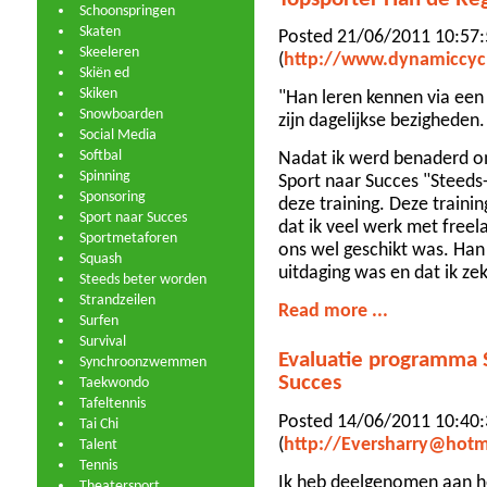
Schoonspringen
Skaten
Posted 21/06/2011 10:57:
Skeeleren
(
http://www.dynamiccycl
Skiën ed
Skiken
"Han leren kennen via een 
Snowboarden
zijn dagelijkse bezigheden.
Social Media
Softbal
Nadat ik werd benaderd o
Spinning
Sport naar Succes "Steeds
Sponsoring
deze training. Deze train
Sport naar Succes
dat ik veel werk met freel
Sportmetaforen
ons wel geschikt was. Han
Squash
uitdaging was en dat ik ze
Steeds beter worden
Strandzeilen
Read more ...
Surfen
Survival
Evaluatie programma 
Synchroonzwemmen
Succes
Taekwondo
Tafeltennis
Posted 14/06/2011 10:40:
Tai Chi
(
http://Eversharry@hotm
Talent
Tennis
Ik heb deelgenomen aan 
Theatersport