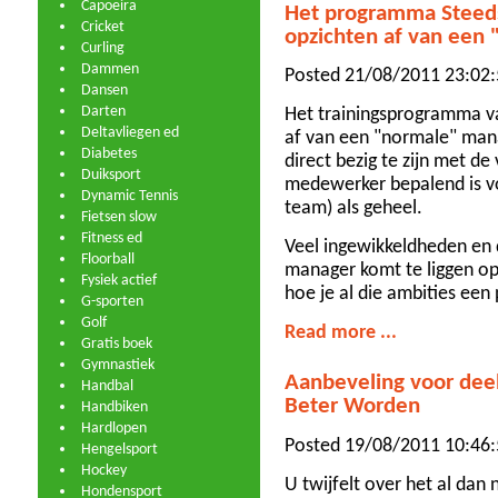
Capoeira
Het programma Steeds
Cricket
opzichten af van een
Curling
Dammen
Posted 21/08/2011 23:02:
Dansen
Darten
Het trainingsprogramma va
Deltavliegen ed
af van een "normale" mana
Diabetes
direct bezig te zijn met de
Duiksport
medewerker bepalend is vo
Dynamic Tennis
team) als geheel.
Fietsen slow
Fitness ed
Veel ingewikkeldheden en 
Floorball
manager komt te liggen op 
Fysiek actief
hoe je al die ambities een
G-sporten
Golf
Read more ...
Gratis boek
Gymnastiek
Aanbeveling voor de
Handbal
Beter Worden
Handbiken
Hardlopen
Posted 19/08/2011 10:46:
Hengelsport
Hockey
U twijfelt over het al dan
Hondensport