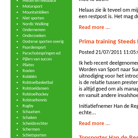
Meten en feedback
Motorsport
Helaas zie ik teveel om mi
Mountainbiken
een restpost is. Het mag dui
Niet sporten
Nordic Walking
Read more ...
Ondernemen
Onderzoeken
Prima training Steeds
Oosterse sporten overig
Paardensport
Posted 21/07/2011 11:05:
Parachutespringen ed
Pijlers van succes
Ik heb recent deelgenomen
Pilates
Worden van Sport naar Suc
Roeien
uitnodiging voor het intr
Rolskiën
is de relatie tussen preste
Rolstoelbasketbal
Rolstoeldansen
is altijd goed om als mana
Rolstoelhockey
en vanuit andere invalsho
Rolstoeltennis
Rugby
Initiatiefnemer Han de Regt
Schaatsen
echte...
Schaken
Read more ...
Scheidsrechter
Schermen
Schietsporten
Topsporter Han de Reg