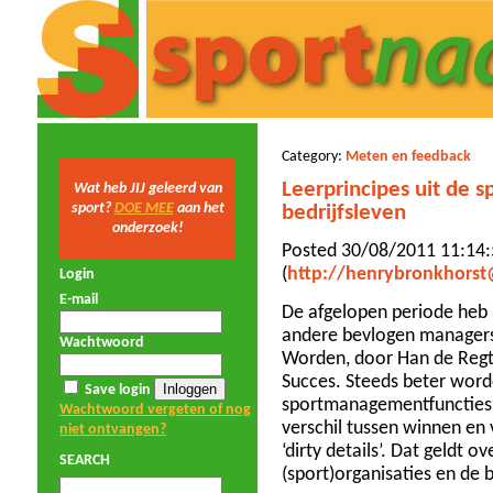
Category:
Meten en feedback
Leerprincipes uit de s
Wat heb JIJ geleerd van
sport?
DOE MEE
aan het
bedrijfsleven
onderzoek!
Posted 30/08/2011 11:14:
(
http://henrybronkhors
Login
E-mail
De afgelopen periode heb 
andere bevlogen managers
Wachtwoord
Worden, door Han de Regt 
Succes. Steeds beter word
Save login
sportmanagementfuncties e
Wachtwoord vergeten of nog
verschil tussen winnen en v
niet ontvangen?
‘dirty details’. Dat geldt 
SEARCH
(sport)organisaties en de b