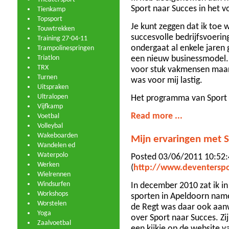
Sport naar Succes in het v
Tienkamp
Topsport
Je kunt zeggen dat ik toe
Touwtrekken
succesvolle bedrijfsvoeri
Training 27-04-11
ondergaat al enkele jaren 
Trampolinespringen
Triatlon
een nieuw businessmodel. 
TRX
voor stuk vakmensen maar
Turnen
was voor mij lastig.
Uitspraken
Ultralopen
Het programma van Sport n
Vijfkamp
Read more ...
Voetbal
Volleybal
Wakeboarden
Mijn ervaringen met S
Wandelen ed
Waterpolo
Posted 03/06/2011 10:52:
Werken
(
http://www.deventerspo
Wielrennen
Windsurfen
In december 2010 zat ik i
Workshops
sporten in Apeldoorn name
Worstelen
de Regt was daar ook aan
Yoga
over Sport naar Succes. Zi
Zaalvoetbal
een kijkje op de website v