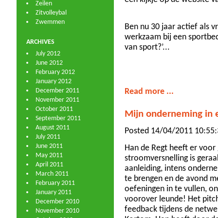
Zeilen
Zitvolleybal
Zwemmen
Ben nu 30 jaar actief als vr
werkzaam bij een sportbedr
ARCHIVES
van sport?’...
July 2012
June 2012
February 2012
January 2012
December 2011
Read more ...
November 2011
October 2011
Mijn onderneming in 
September 2011
August 2011
Posted 14/04/2011 10:55:3
July 2011
June 2011
Han de Regt heeft er voor
May 2011
stroomversnelling is gera
April 2011
aanleiding, intens onder
March 2011
te brengen en de avond me
February 2011
oefeningen in te vullen, o
January 2011
voorover leunde! Het pit
December 2010
feedback tijdens de netwe
November 2010