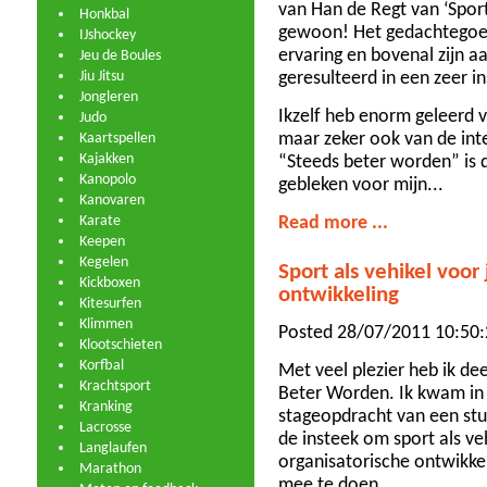
van Han de Regt van ‘Sport
Honkbal
gewoon! Het gedachtegoed
IJshockey
ervaring en bovenal zijn 
Jeu de Boules
Jiu Jitsu
geresulteerd in een zeer 
Jongleren
Ikzelf heb enorm geleerd v
Judo
maar zeker ook van de in
Kaartspellen
Kajakken
“Steeds beter worden” is
Kanopolo
gebleken voor mijn...
Kanovaren
Karate
Read more ...
Keepen
Kegelen
Sport als vehikel voor
Kickboxen
ontwikkeling
Kitesurfen
Klimmen
Posted 28/07/2011 10:50:2
Klootschieten
Korfbal
Met veel plezier heb ik 
Krachtsport
Beter Worden. Ik kwam in 
Kranking
stageopdracht van een stud
Lacrosse
de insteek om sport als ve
Langlaufen
organisatorische ontwikke
Marathon
mee te doen.