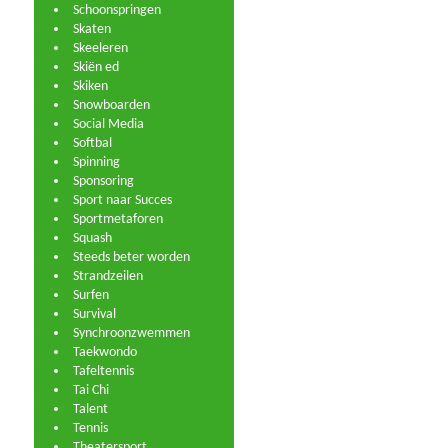
Schoonspringen
Skaten
Skeeleren
Skiën ed
Skiken
Snowboarden
Social Media
Softbal
Spinning
Sponsoring
Sport naar Succes
Sportmetaforen
Squash
Steeds beter worden
Strandzeilen
Surfen
Survival
Synchroonzwemmen
Taekwondo
Tafeltennis
Tai Chi
Talent
Tennis
Theatersport