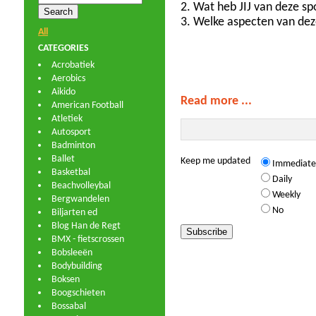
2. Wat heb JIJ van deze sp
3. Welke aspecten van deze
All
CATEGORIES
Acrobatiek
Aerobics
Aikido
Read more ...
American Football
Atletiek
Autosport
Badminton
Ballet
Keep me updated
Immediate
Basketbal
Daily
Beachvolleybal
Weekly
Bergwandelen
No
Biljarten ed
Blog Han de Regt
BMX - fietscrossen
Bobsleeën
Bodybuilding
Boksen
Boogschieten
Bossabal