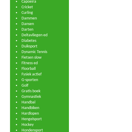
Capoeira
Cricket
Curling
Dammen
Dansen
Darten
Deltavliegen ed
Diabetes
Duiksport
Dynamic Tennis
Fietsen slow
Fitness ed
Floorball
Fysiek actief
G-sporten
Golf
Gratis boek
Gymnastiek
Handbal
Handbiken
Hardlopen
Hengelsport
Hockey
Hondensport