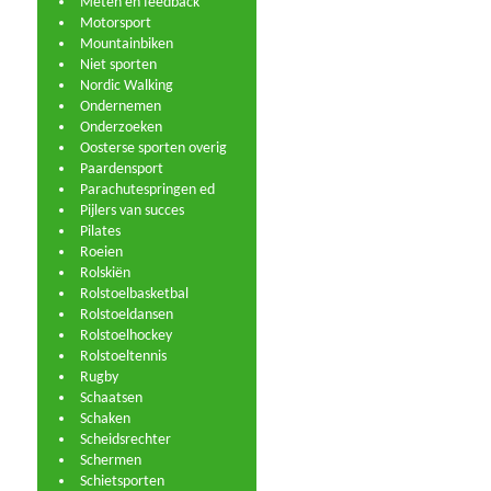
Meten en feedback
Motorsport
Mountainbiken
Niet sporten
Nordic Walking
Ondernemen
Onderzoeken
Oosterse sporten overig
Paardensport
Parachutespringen ed
Pijlers van succes
Pilates
Roeien
Rolskiën
Rolstoelbasketbal
Rolstoeldansen
Rolstoelhockey
Rolstoeltennis
Rugby
Schaatsen
Schaken
Scheidsrechter
Schermen
Schietsporten