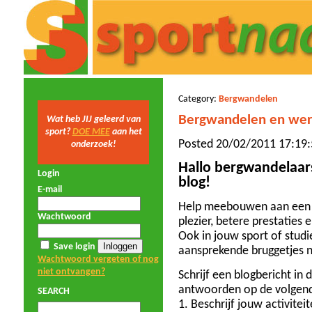
Category:
Bergwandelen
Bergwandelen en wer
Wat heb JIJ geleerd van
sport?
DOE MEE
aan het
Posted 20/02/2011 17:19:
onderzoek!
Hallo bergwandelaar
Login
blog!
E-mail
Help meebouwen aan een 
Wachtwoord
plezier, betere prestaties
Ook in jouw sport of studie
Save login
aansprekende bruggetjes 
Wachtwoord vergeten of nog
niet ontvangen?
Schrijf een blogbericht in 
antwoorden op de volgen
SEARCH
1. Beschrijf jouw activitei