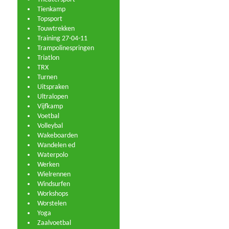
Tienkamp
Topsport
Touwtrekken
Training 27-04-11
Trampolinespringen
Triatlon
TRX
Turnen
Uitspraken
Ultralopen
Vijfkamp
Voetbal
Volleybal
Wakeboarden
Wandelen ed
Waterpolo
Werken
Wielrennen
Windsurfen
Workshops
Worstelen
Yoga
Zaalvoetbal